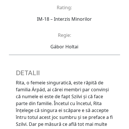
Rating:
IM-18 – Interzis Minorilor
Regie:
Gábor Holtai
DETALII
Rita, o femeie singuratică, este răpită de
familia Árpád, ai cărei membri par convinşi
că numele ei este de fapt Szilvi şi că face
parte din familie. Încetul cu încetul, Rita
înţelege că singura ei scăpare e să accepte
întru totul acest joc sumbru şi se preface a fi
Szilvi. Dar pe măsură ce află tot mai multe