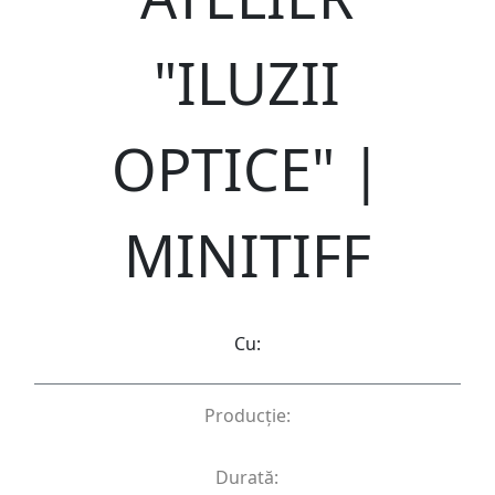
"ILUZII
OPTICE" |
MINITIFF
Cu:
Producție:
Durată: