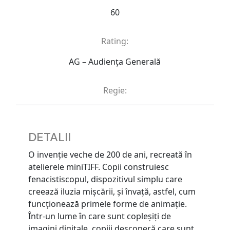
60
Rating:
AG – Audienţa Generală
Regie:
DETALII
O invenție veche de 200 de ani, recreată în
atelierele miniTIFF. Copii construiesc
fenacistiscopul, dispozitivul simplu care
creează iluzia mișcării, și învață, astfel, cum
funcționează primele forme de animație.
Într-un lume în care sunt copleșiți de
imagini digitale, copiii descoperă care sunt