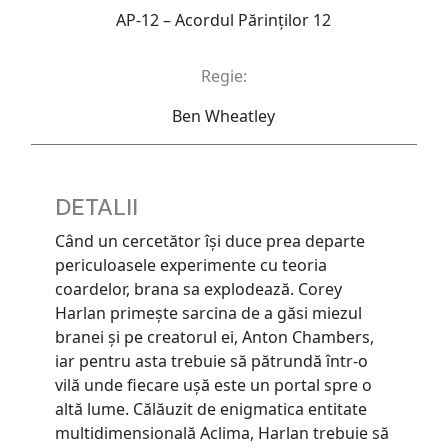
AP-12 – Acordul Părinţilor 12
Regie:
Ben Wheatley
DETALII
Când un cercetător îşi duce prea departe
periculoasele experimente cu teoria
coardelor, brana sa explodează. Corey
Harlan primeşte sarcina de a găsi miezul
branei şi pe creatorul ei, Anton Chambers,
iar pentru asta trebuie să pătrundă într-o
vilă unde fiecare uşă este un portal spre o
altă lume. Călăuzit de enigmatica entitate
multidimensională Aclima, Harlan trebuie să