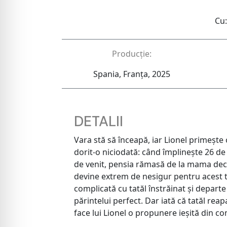
Cu:
Producție:
Spania, Franța, 2025
DETALII
Vara stă să înceapă, iar Lionel primeşte o
dorit-o niciodată: când împlineşte 26 de
de venit, pensia rămasă de la mama dece
devine extrem de nesigur pentru acest t
complicată cu tatăl înstrăinat şi departe 
părintelui perfect. Dar iată că tatăl reap
face lui Lionel o propunere ieşită din co