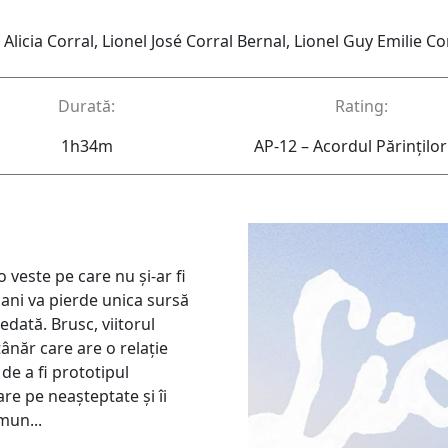
 Alicia Corral, Lionel José Corral Bernal, Lionel Guy Emilie Co
Durată:
Rating:
1h34m
AP-12 – Acordul Părinţilor
 veste pe care nu şi-ar fi
 ani va pierde unica sursă
dată. Brusc, viitorul
ânăr care are o relaţie
de a fi prototipul
are pe neaşteptate şi îi
mun...