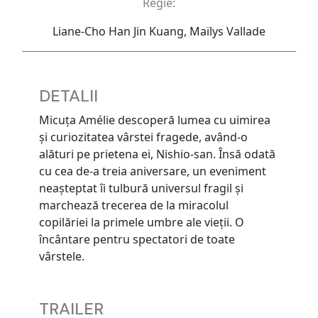
Regie:
Liane-Cho Han Jin Kuang, Maïlys Vallade
DETALII
Micuța Amélie descoperă lumea cu uimirea
și curiozitatea vârstei fragede, având-o
alături pe prietena ei, Nishio-san. Însă odată
cu cea de-a treia aniversare, un eveniment
neașteptat îi tulbură universul fragil și
marchează trecerea de la miracolul
copilăriei la primele umbre ale vieții. O
încântare pentru spectatori de toate
vârstele.
TRAILER