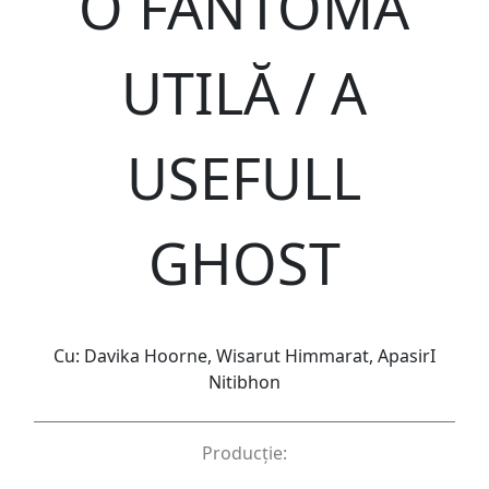
O FANTOMĂ
UTILĂ / A
USEFULL
GHOST
Cu: Davika Hoorne, Wisarut Himmarat, ApasirI
Nitibhon
Producție: