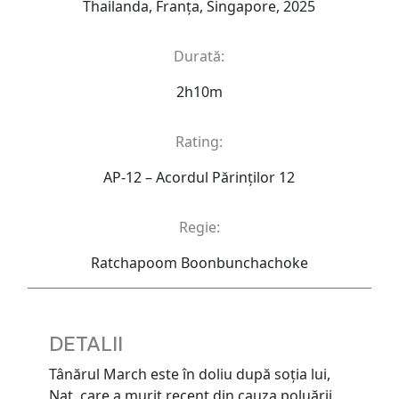
Thailanda, Franța, Singapore, 2025
Durată:
2h10m
Rating:
AP-12 – Acordul Părinţilor 12
Regie:
Ratchapoom Boonbunchachoke
DETALII
Tânărul March este în doliu după soţia lui,
Nat, care a murit recent din cauza poluării