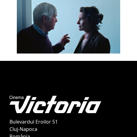
Bulevardul Eroilor 51
Cluj-Napoca
România