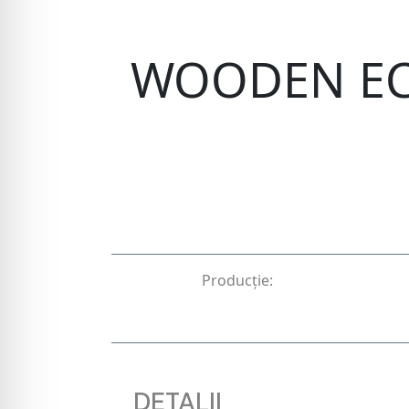
WOODEN EC
Producție:
DETALII