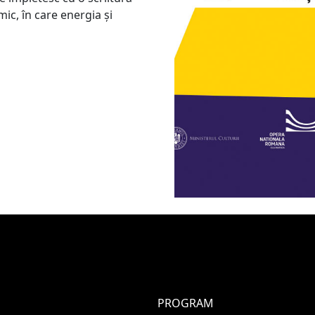
ic, în care energia și
PROGRAM