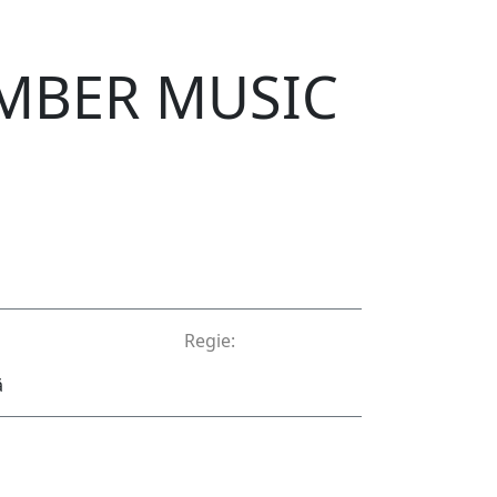
MBER MUSIC
Regie:
ă