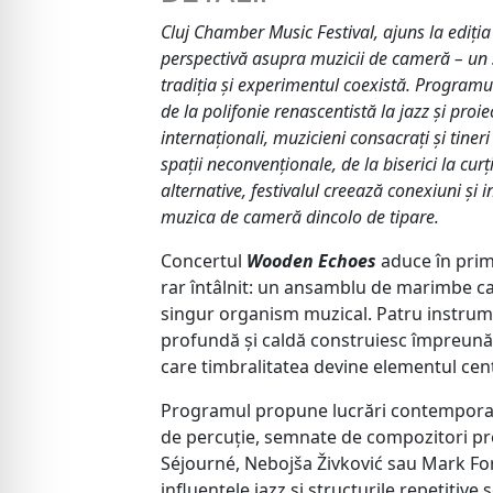
Cluj Chamber Music Festival, ajuns la ediți
perspectivă asupra muzicii de cameră – un s
tradiția și experimentul coexistă. Programul 
de la polifonie renascentistă la jazz și proie
internaționali, muzicieni consacrați și tineri 
spații neconvenționale, de la biserici la curț
alternative, festivalul creează conexiuni și 
muzica de cameră dincolo de tipare.
Concertul
Wooden Echoes
aduce în prim
rar întâlnit: un ansamblu de marimbe c
singur organism muzical. Patru instru
profundă și caldă construiesc împreună 
care timbralitatea devine elementul cent
Programul propune lucrări contempora
de percuție, semnate de compozitori 
Séjourné, Nebojša Živković sau Mark Ford
influențele jazz și structurile repetitive 