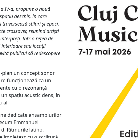
a a IV-a, propune o nouă
pațiu deschis, în care
traversează stiluri și epoci,
cte crossover, reunind artiști
interpreți. Într-o rețea de
i interioare sau locații
invită publicul să redescopere
-plan un concept sonor
are funcționează ca un
mente cu o rezonanță
un spațiu acustic dens, în
ral.
ne dedicate ansamblurilor
precum Emmanuel
. Ritmurile latino,
se împletesc cu o scriitură