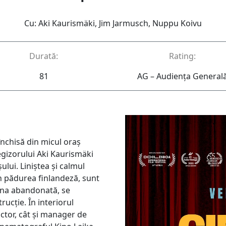
Cu: Aki Kaurismäki, Jim Jarmusch, Nuppu Koivu
Durată:
Rating:
81
AG – Audienţa General
închisă din micul oraș
regizorului Aki Kaurismäki
ului. Liniștea și calmul
în pădurea finlandeză, sunt
ina abandonată, se
ucție. În interiorul
uctor, cât și manager de