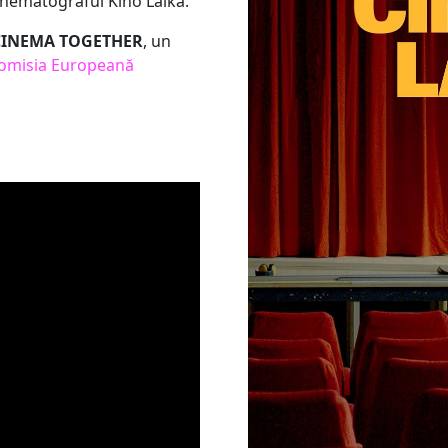
cinematograful Kino Laika.
INEMA TOGETHER
, un
omisia Europeană