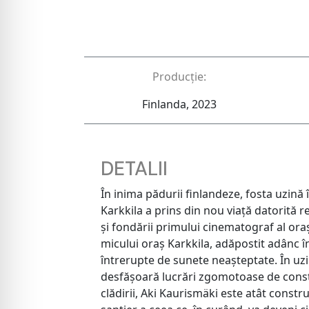
Producție:
Finlanda, 2023
DETALII
În inima pădurii finlandeze, fosta uzină 
Karkkila a prins din nou viață datorită 
și fondării primului cinematograf al oraș
micului oraș Karkkila, adăpostit adânc 
întrerupte de sunete neașteptate. În uz
desfășoară lucrări zgomotoase de constr
clădirii, Aki Kaurismäki este atât constr