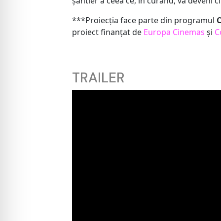
șantier a ceea ce, în curând, va deveni 
***Proiecția face parte din programul
C
proiect finanțat de
Europa Cinemas
și
C
TRAILER