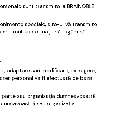
 personale sunt transmite la BRAINOBLE
evenimente speciale, site-ul vă transmite
u mai multe informații, vă rugăm să
L
re, adaptare sau modificare, extragere,
acter personal va fi efectuată pe baza
ți parte sau organizația dumneavoastră
 dumneavoastră sau organizația