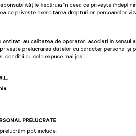
onsabilităţile fiecăruia în ceea ce priveşte îndeplinire
ea ce priveşte exercitarea drepturilor persoanelor vizat
entitati au calitatea de operatori asociati in sensul 
priveşte prelucrarea datelor cu caracter personal şi pr
si conditii cu cele expuse mai jos:
.L.
nia
ERSONAL PRELUCRATE
 prelucrăm pot include: