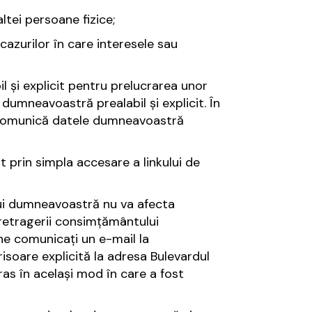
ltei persoane fizice;
cazurilor în care interesele sau
l și explicit pentru prelucrarea unor
umneavoastră prealabil și explicit. În
ne comunică datele dumneavoastră
 prin simpla accesare a linkului de
ui dumneavoastră nu va afecta
 retragerii consimțământului
ne comunicați un e-mail la
soare explicită la adresa Bulevardul
tras în același mod în care a fost