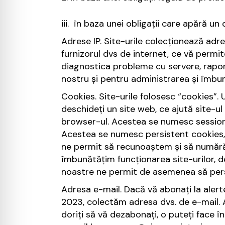
iii. în baza unei obligații care apără un 
Adrese IP. Site-urile colecționează adre
furnizorul dvs de internet, ce vă permi
diagnostica probleme cu servere, raport
nostru și pentru administrarea și îmbună
Cookies. Site-urile folosesc “cookies”. 
deschideți un site web, ce ajută site-ul
browser-ul. Acestea se numesc session 
Acestea se numesc persistent cookies, c
ne permit să recunoaștem și să numărăm 
îmbunătățim funcționarea site-urilor, de
noastre ne permit de asemenea să person
Adresa e-mail. Dacă vă abonați la alert
2023, colectăm adresa dvs. de e-mail.
doriți să vă dezabonați, o puteți face în