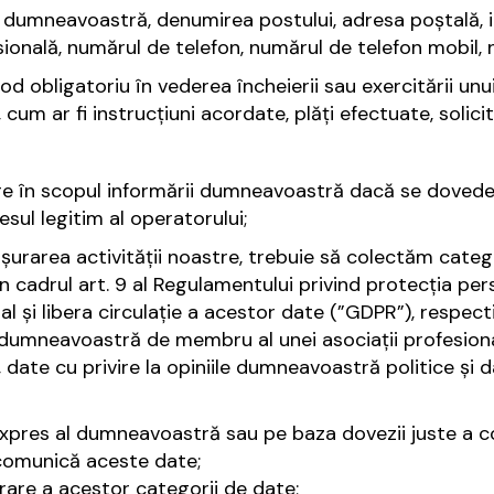
 dumneavoastră, denumirea postului, adresa poștală, in
onală, numărul de telefon, numărul de telefon mobil, 
od obligatoriu în vederea încheierii sau exercitării u
 ar fi instrucțiuni acordate, plăți efectuate, solicită
e în scopul informării dumneavoastră dacă se dovedesc
sul legitim al operatorului;
fășurarea activității noastre, trebuie să colectăm cate
n cadrul art. 9 al Regulamentului privind protecția per
l și libera circulație a acestor date (”GDPR”), respec
dumneavoastră de membru al unei asociații profesiona
ate cu privire la opiniile dumneavoastră politice și da
expres al dumneavoastră sau pe baza dovezii juste a
 comunică aceste date;
crare a acestor categorii de date;