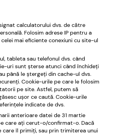
signat calculatorului dvs. de către
personală. Folosim adrese IP pentru a
elei mai eficiente conexiuni cu site-ul
ul, tableta sau telefonul dvs. când
kie-uri sunt șterse atunci când închideți
u până le ștergeți din cache-ul dvs.
curenți. Cookie-urile pe care le folosim
atorii pe site. Astfel, putem să
 găsesc ușor ce caută. Cookie-urile
ferințele indicate de dvs.
arii anterioare datei de 31 martie
e care ați cerut-o/confirmat-o. Dacă
care îl primiți, sau prin trimiterea unui