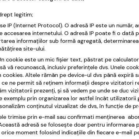
drept legitim;
se IP (Internet Protocol). O adresă IP este un număr, a
te accesarea internetului. O adresă IP poate fi o dată 
area informațiilor sub formă agregată, determinarea c
tățirea site-ului.
Un cookie este un mic fișier text, păstrat pe calculator
 să vă recunoască, inclusiv preferințele dvs. Unele coo
cookies. Altele rămân pe device-ul dvs până expiră sa
e ne permit să reținem informații despre vizitatori re
vizitatorii prezenți, și să vedem pe unde se duc vizit
 exemplu prin organizarea lor astfel încât utilizatorii
alizăm conținutul vizualizat de dvs, în funcție de pre
ele trimise prin e-mail sau confirmati menținerea abon
 Această adresă se folosește doar pentru informarea p
 orice moment folosind indicațiile din fiecare e-mail pe 