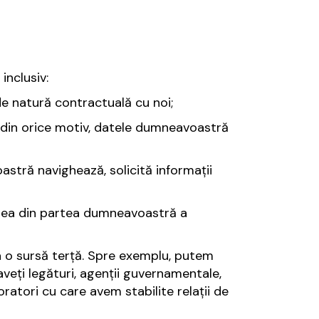
inclusiv:
e natură contractuală cu noi;
din orice motiv, datele dumneavoastră
astră navighează, solicită informații
irea din partea dumneavoastră a
a o sursă terță. Spre exemplu, putem
veți legături, agenții guvernamentale,
oratori cu care avem stabilite relații de