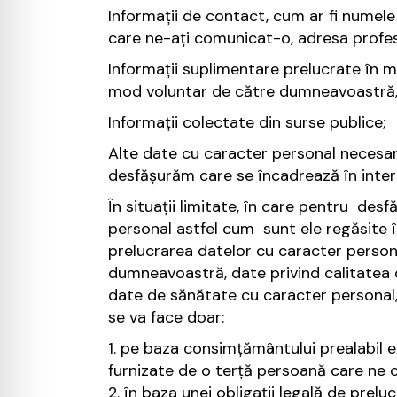
Informații de contact, cum ar fi numele
care ne-ați comunicat-o, adresa profesi
Informații suplimentare prelucrate în m
mod voluntar de către dumneavoastră, cum
Informații colectate din surse publice;
Alte date cu caracter personal necesar
desfășurăm care se încadrează în intere
În situații limitate, în care pentru des
personal astfel cum sunt ele regăsite î
prelucrarea datelor cu caracter persona
dumneavoastră, date privind calitatea 
date de sănătate cu caracter personal, d
se va face doar:
pe baza consimțământului prealabil 
furnizate de o terță persoană care ne
în baza unei obligații legală de prelu