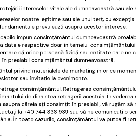
otejării intereselor vitale ale dumneavoastră sau ale a
reselor noatre legitime sau ale unui terț, cu excepția 
ă fundamentale prevalează asupra acestor interese.
 aplicabile impun consimțământul dumneavoastră prealabi
a datele respective doar în temeiul consimțământului d
imentare că orice persoană fizică sau entitate care 
t în prealabil consimțământul dumneavoastră.
ntul privind materialele de marketing în orice moment
sletter sau invitație la evenimente.
ă retrage consimțământul. Retragerea consimțământul
ământului de dinaintea retragerii acestuia. În vederea
asupra căreia ați consimțit în prealabil, vă rugăm să 
ctați la +40 744 338 939 sau să ne comunicați o scri
România. În toate cazurile, consimțământul va putea fi re