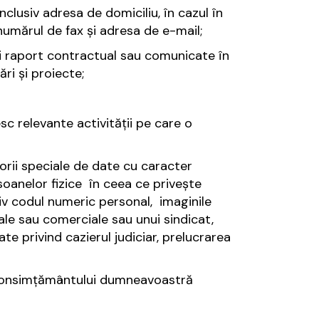
clusiv adresa de domiciliu, în cazul în
numărul de fax și adresa de e-mail;
nui raport contractual sau comunicate în
ri și proiecte;
 relevante activității pe care o
gorii speciale de date cu caracter
soanelor fizice în ceea ce privește
tiv codul numeric personal, imaginile
le sau comerciale sau unui sindicat,
te privind cazierul judiciar, prelucrarea
 consimțământului dumneavoastră