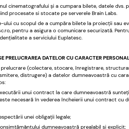
amul cinematografului și a cumpara bilete, datele dvs.
nd procesate si stocate pe serverele Brain Labs.
ite-ului cu scopul de a cumpăra bilete la proiecții sau 
c.ro, pentru a asigura o comunicare securizată. Pentr
ențialitate a serviciului Euplatesc.
A SE PRELUCRAREA DATELOR CU CARACTER PERSONA
prelucrare (colectare, stocare, înregistrare, structura
ransmitere, distrugere) a datelor dumneavoastră cu car
os:
executării unui contract la care dumneavoastră sunte
 este necesară în vederea încheierii unui contract cu
pectării unei obligații legale;
consimțământului dumneavoastră prealabil și explicit;