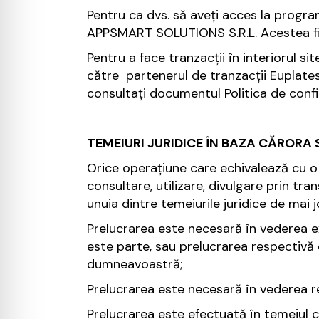
Pentru ca dvs. să aveți acces la progr
APPSMART SOLUTIONS S.R.L. Acestea fii
Pentru a face tranzacții în interiorul s
către partenerul de tranzacții Euplates
consultați documentul Politica de confid
TEMEIURI JURIDICE ÎN BAZA CĂROR
Orice operațiune care echivalează cu o 
consultare, utilizare, divulgare prin t
unuia dintre temeiurile juridice de mai j
Prelucrarea este necesară în vederea 
este parte, sau prelucrarea respectivă
dumneavoastră;
Prelucrarea este necesară în vederea res
Prelucrarea este efectuată în temeiul 