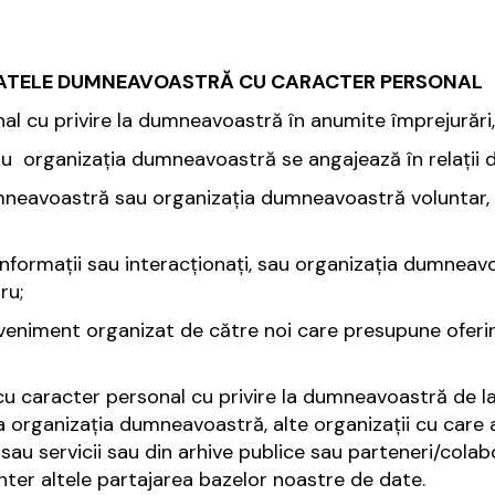
DATELE DUMNEAVOASTRĂ CU CARACTER PERSONAL
 cu privire la dumneavoastră în anumite împrejurări, 
 organizația dumneavoastră se angajează în relații d
neavoastră sau organizația dumneavoastră voluntar, 
 informații sau interacționați, sau organizația dumneavo
ru;
eveniment organizat de către noi care presupune ofer
cu caracter personal cu privire la dumneavoastră de l
 organizația dumneavoastră, alte organizații cu care a
i sau servicii sau din arhive publice sau parteneri/colab
nter altele partajarea bazelor noastre de date.