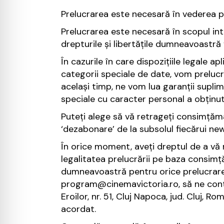
Prelucrarea este necesară în vederea pr
Prelucrarea este necesară în scopul inte
drepturile și libertățile dumneavoastr
În cazurile în care dispozițiile legale
categorii speciale de date, vom prelucr
același timp, ne vom lua garanții supl
speciale cu caracter personal a obținu
Puteți alege să vă retrageți consimțămâ
‘dezabonare’ de la subsolul fiecărui new
În orice moment, aveți dreptul de a v
legalitatea prelucrării pe baza consimț
dumneavoastră pentru orice prelucrare 
program@cinemavictoria.ro, să ne conta
Eroilor, nr. 51, Cluj Napoca, jud. Cluj, 
acordat.