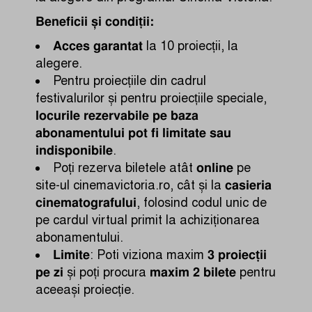
Beneficii și condiții:
Acces garantat
la 10 proiecții, la
alegere.
Pentru proiecțiile din cadrul
festivalurilor și pentru proiecțiile speciale,
locurile rezervabile pe baza
abonamentului pot fi limitate sau
indisponibile
.
online
Poți rezerva biletele atât
pe
casieria
site-ul
cinemavictoria.ro
, cât și la
cinematografului
, folosind codul unic de
pe cardul virtual primit la achiziționarea
abonamentului.
Limite
3 proiecții
: Poti viziona maxim
pe zi
maxim 2 bilete
și poți procura
pentru
aceeași proiecție.