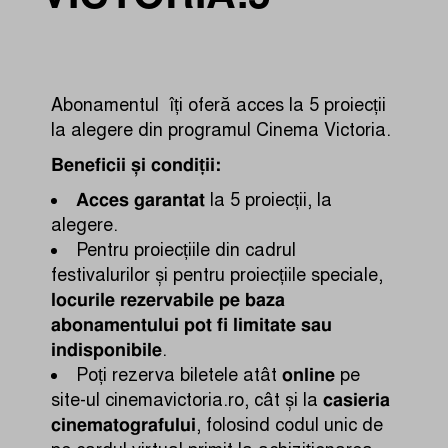
Abonamentul îți oferă acces la 5 proiecții
la alegere din programul Cinema Victoria.
Beneficii și condiții:
Acces garantat
la 5 proiecții, la
alegere.
Pentru proiecțiile din cadrul
festivalurilor și pentru proiecțiile speciale,
locurile rezervabile pe baza
abonamentului pot fi limitate sau
indisponibile
.
online
Poți rezerva biletele atât
pe
casieria
site-ul
cinemavictoria.ro
, cât și la
cinematografului
, folosind codul unic de