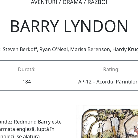
AVENTURI / DRAMĂ / RĂZBOI
BARRY LYNDON
: Steven Berkoff, Ryan O'Neal, Marisa Berenson, Hardy Krü
Durată:
Rating:
184
AP-12 – Acordul Părinţilor
 irlandez Redmond Barry este
 armata engleză, luptă în
nglezi, se alătură