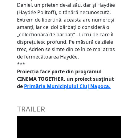
Daniel, un prieten de-al său, dar și Haydée
(Haydée Politoff), o tânără necunoscută.
Extrem de libertină, aceasta are numeroși
amanți, iar cei doi bărbați o consideră o
„colecționară de bărbați” - lucru pe care îl
disprețuiesc profund. Pe măsură ce zilele
trec, Adrien se simte din ce în ce mai atras
de fermecătoarea Haydée.
***
Proiecția face parte din programul
CINEMA TOGETHER, un proiect susținut
de
Primăria Municipiului Cluj Napoca.
TRAILER