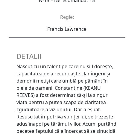
N-15 – Nerecomandat 15
Regie:
Francis Lawrence
DETALII
Născut cu un talent pe care nu și-l dorește,
capacitatea de a recunoaște clar îngerii și
demonii metiși care umblă pe pământ în
piele de oameni, Constantine (KEANU
REEVES) a fost determinat să-și ia singur
viața pentru a putea scăpa de claritatea
zguduitoare a viziunii lui. Dar a eșuat.
Resuscitat împotriva voinței lui, se trezește
adus înapoi pe tărâmul viilor. Acum, purtând
pecetea faptului că a încercat să se sinucidă