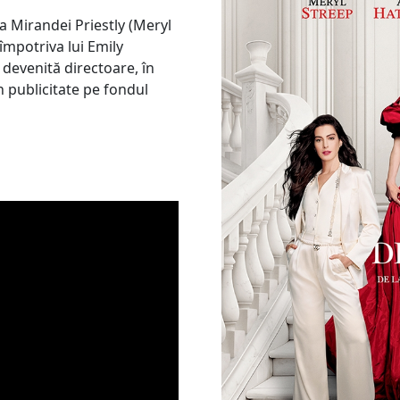
 Mirandei Priestly (Meryl
împotriva lui Emily
ă devenită directoare, în
 publicitate pe fondul