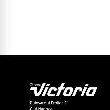
Bulevardul Eroilor 51
Cluj-Napoca