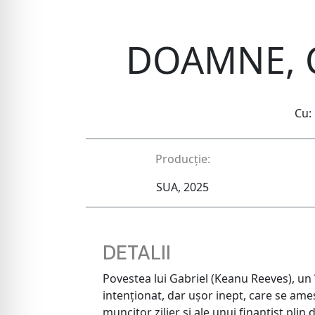
DOAMNE, 
Cu:
Producție:
SUA, 2025
DETALII
Povestea lui Gabriel (Keanu Reeves), un 
intenționat, dar ușor inept, care se ames
muncitor zilier și ale unui finanțist plin 