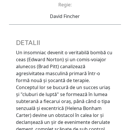
Regie:
David Fincher
DETALII
Un insomniac devenit o veritabilă bombă cu
ceas (Edward Norton) și un comis-voiajor
alunecos (Brad Pitt) canalizează
agresivitatea masculină primară într-o
formă nouă și șocantă de terapie.
Conceptul lor se bucură de un succes uriaș
și "cluburi de luptă" se formează în lumea
subterană a fiecarui oraș, până când o tipa
senzuală și excentrică (Helena Bonham
Carter) devine un obstacol în calea lor și
declanșează un șir de evenimente derulate
dement, complet scăpate de sub control,