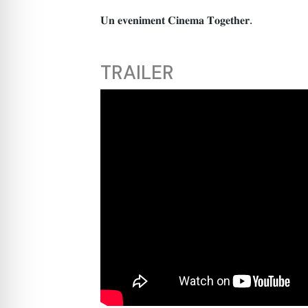
𝐔𝐧 𝐞𝐯𝐞𝐧𝐢𝐦𝐞𝐧𝐭 𝐂𝐢𝐧𝐞𝐦𝐚 𝐓𝐨𝐠𝐞𝐭𝐡𝐞𝐫.
TRAILER