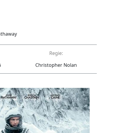
athaway
Regie:
ă
Christopher Nolan