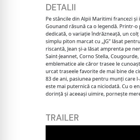
DETALII
Pe stâncile din Alpii Maritimi francezi și 
Gounand răsună ca o legendă. Printr-o
dedicată, o variație îndrăzneață, un colț
simplu piton marcat cu „JG” lăsat pentr
riscantă, Jean și-a lăsat amprenta pe n
Saint-Jeannet, Corno Stella, Cougourde, 
emblematice ale căror trasee le cunoaște
urcat traseele favorite de mai bine de ci
83 de ani, pasiunea pentru munți care l-a
este mai puternică ca niciodată. Cu o e
dorință și aceeași uimire, pornește mer
TRAILER