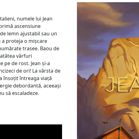
italieni, numele lui Jean
 primă ascensiune
 de lemn ajustabil sau un
u a proteja o mișcare
enumărate trasee. Baou de
atâtea vârfuri
 pe de rost. Jean și-a
ncizeci de ori! La vârsta de
 însoțit întreaga viață
nergie debordantă, aceeași
eu să escaladeze.