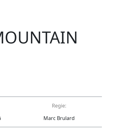
 MOUNTAIN
Regie:
ă
Marc Brulard