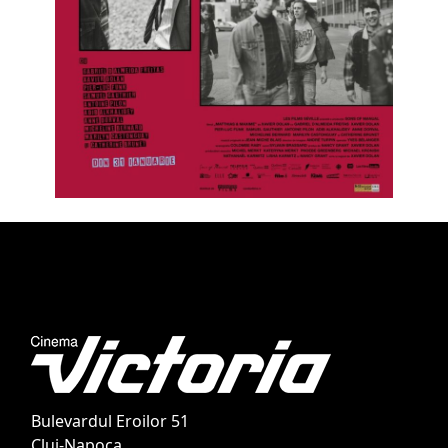
Bulevardul Eroilor 51
Cluj-Napoca