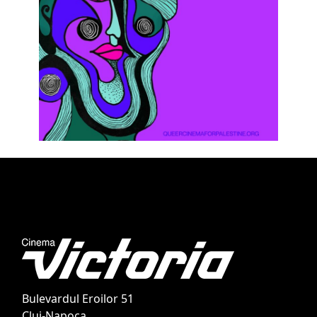
Bulevardul Eroilor 51
Cluj-Napoca