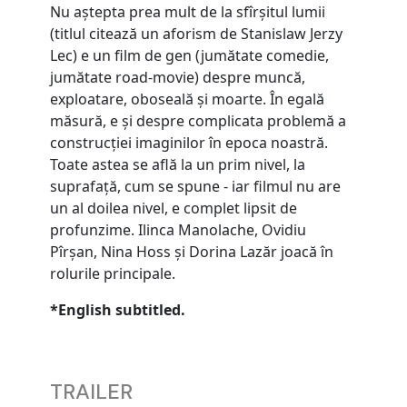
Nu aștepta prea mult de la sfîrșitul lumii
(titlul citează un aforism de Stanislaw Jerzy
Lec) e un film de gen (jumătate comedie,
jumătate road-movie) despre muncă,
exploatare, oboseală și moarte. În egală
măsură, e și despre complicata problemă a
construcției imaginilor în epoca noastră.
Toate astea se află la un prim nivel, la
suprafață, cum se spune - iar filmul nu are
un al doilea nivel, e complet lipsit de
profunzime. Ilinca Manolache, Ovidiu
Pîrșan, Nina Hoss și Dorina Lazăr joacă în
rolurile principale.
*English subtitled.
TRAILER