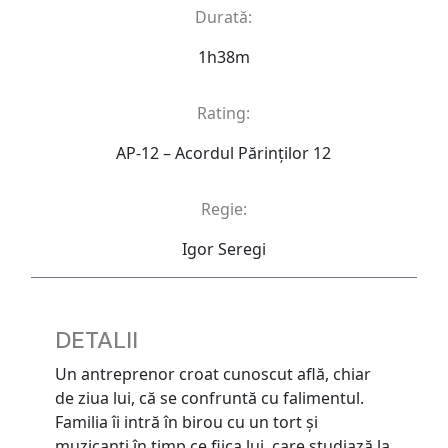
Durată:
1h38m
Rating:
AP-12 – Acordul Părinţilor 12
Regie:
Igor Seregi
DETALII
Un antreprenor croat cunoscut află, chiar
de ziua lui, că se confruntă cu falimentul.
Familia îi intră în birou cu un tort și
muzicanți în timp ce fiica lui, care studiază la