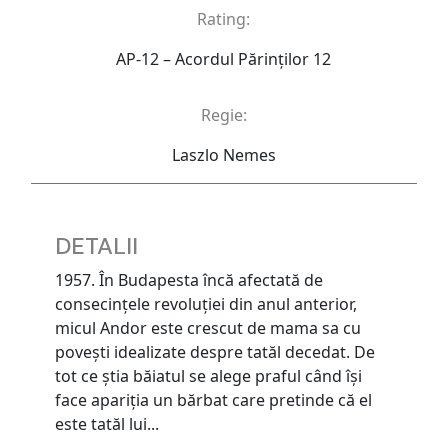
Rating:
AP-12 – Acordul Părinţilor 12
Regie:
Laszlo Nemes
DETALII
1957. În Budapesta încă afectată de
consecinţele revoluţiei din anul anterior,
micul Andor este crescut de mama sa cu
poveşti idealizate despre tatăl decedat. De
tot ce ştia băiatul se alege praful când îşi
face apariţia un bărbat care pretinde că el
este tatăl lui...