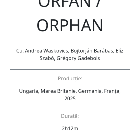
ORFAN /
ORPHAN
Cu: Andrea Waskovics, Bojtorján Barábas, Elíz
Szabó, Grégory Gadebois
Producție:
Ungaria, Marea Britanie, Germania, Franța,
2025
Durată:
2h12m