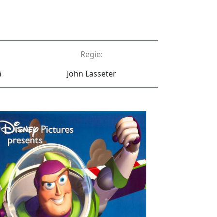
Regie:
ă
John Lasseter