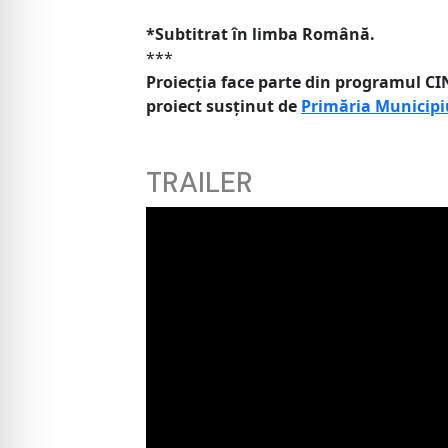
*Subtitrat în limba Română.
***
Proiecția face parte din programul 
proiect susținut de
Primăria Municipi
TRAILER