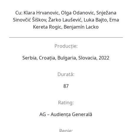
Cu: Klara Hrvanovic, Olga Odanovic, Snježana
Sinovčić Šiškov, Žarko Laušević, Luka Bajto, Ema
Kereta Rogic, Benjamín Lacko
Producție:
Serbia, Croaţia, Bulgaria, Slovacia, 2022
Durată:
87
Rating:
AG – Audienţa Generală
Regie: