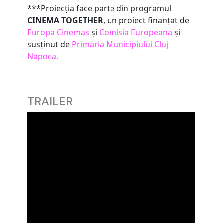
***Proiecția face parte din programul
CINEMA TOGETHER
, un proiect finanțat de
Europa Cinemas
și
Comisia Europeană
și
susținut de
Primăria Municipiului Cluj
Napoca.
TRAILER