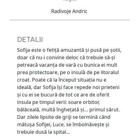
Radivoje Andric
DETALII
Sofija este o fetiţă amuzantă şi pusă pe şotii,
doar că nu-i convine deloc că trebuie să-şi
petreacă vacanţa de vară cu bunica ei mult
prea protectoare, pe o insulă de pe litoralul
croat. Poate că la început situaţia nu e
ideală, dar Sofija îşi face repede noi prieteni
şi cu ei se bucură de tot ce are de oferit
insula pe timpul verii: soare orbitor,
bălăceală, multă îngheţată şi… primul sărut.
Dar zilele lipsite de griji se termină când
mătuşa Sofijei, Luce, se îmbolnăveşte şi
trebuie dusă la spital...