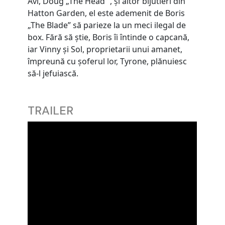
Avi, Doug „The Head” , și altor bijutieri din
Hatton Garden, el este ademenit de Boris
„The Blade” să parieze la un meci ilegal de
box. Fără să știe, Boris îi întinde o capcană,
iar Vinny și Sol, proprietarii unui amanet,
împreună cu șoferul lor, Tyrone, plănuiesc
să-l jefuiască.
TRAILER