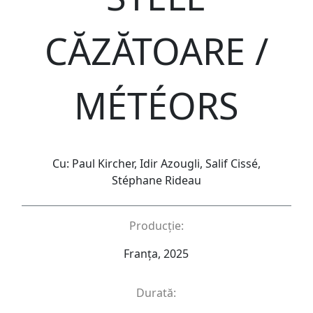
CĂZĂTOARE /
MÉTÉORS
Cu: Paul Kircher, Idir Azougli, Salif Cissé,
Stéphane Rideau
Producție:
Franța, 2025
Durată: