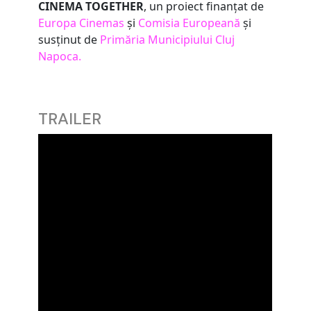
CINEMA TOGETHER
, un proiect finanțat de
Europa Cinemas
și
Comisia Europeană
și
susținut de
Primăria Municipiului Cluj
Napoca.
TRAILER