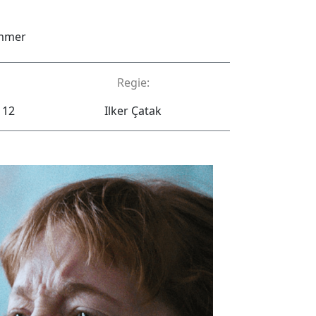
ammer
Regie:
 12
Ilker Çatak