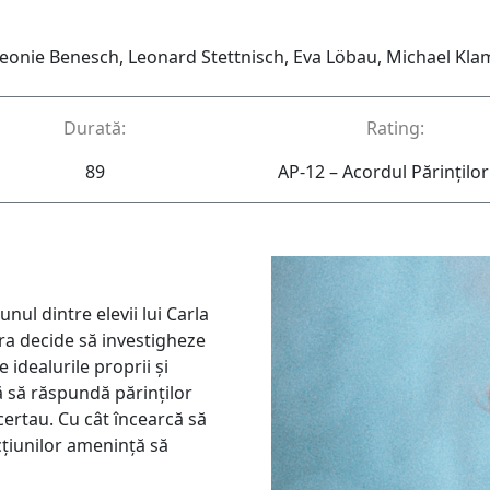
Leonie Benesch, Leonard Stettnisch, Eva Löbau, Michael Kl
Durată:
Rating:
89
AP-12 – Acordul Părinţilor
nul dintre elevii lui Carla
ra decide să investigheze
 idealurile proprii și
ă să răspundă părinților
 certau. Cu cât încearcă să
cțiunilor amenință să