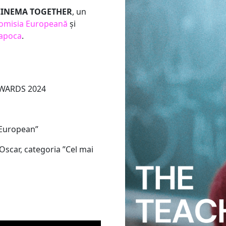
INEMA TOGETHER
, un
omisia Europeană
și
Napoca
.
 AWARDS 2024
 European”
scar, categoria ”Cel mai