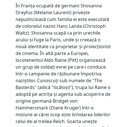
În Franța ocupată de germani Shosanna
Dreyfus (Melanie Laurent) privește
neputincioasă cum familia ei este executată
de colonelul nazist Hans Landa (Christoph
Waltz). Shosanna scapă ca prin urechile
acului și fuge la Paris, unde-și creează o
nouă identitate ca proprietar și proiecționist
de cinema. În altă parte a Europei,
locotenentul Aldo Raine (Pitt) organizează
un grup de soldați evrei pe care-i conduce
într-o campanie de răzbunare împotriva
naziștilor. Cunoscuți sub numele de "The
Basterds" (adică "ticăloșii"), trupa lui Raine o
adoptă pe actrița și agenta sub acoperire de
origine germană Bridget von
Hammersmark (Diane Kruger) într-o
misiune al cărei scop este lichidarea liderilor
celui de-al treilea Reich. Soarta unește