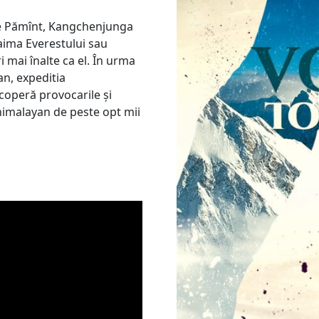
 pe Pămînt, Kangchenjunga
aima Everestului sau
i mai înalte ca el. În urma
an, expeditia
coperă provocarile și
himalayan de peste opt mii